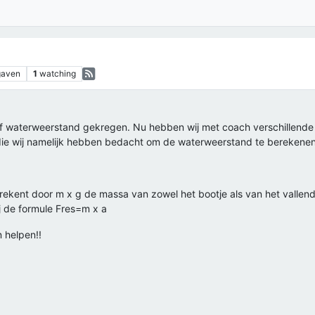
gaven
1
watching
f waterweerstand gekregen. Nu hebben wij met coach verschillende 
ie wij namelijk hebben bedacht om de waterweerstand te berekenen i
berekent door m x g de massa van zowel het bootje als van het vallend
ij de formule Fres=m x a
n helpen!!