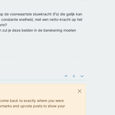
e op de voorwaartste stuwkracht (Fs) die gelijk kan
en constante snelheid, met een netto-kracht op het
erin?
dan zul je deze beiden in de berekening moeten
0
ys come back to exactly where you were
 bookmarks and upvote posts to show your