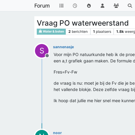
Forum
Vraag PO waterweerstand
2
berichten
1
plaatsers
1.8k
weer
Water & boten
sannenasje
S
Voor mijn PO natuurkunde heb ik de proe
Offline
een a,t grafiek gaan maken. De formule d
Fres=Fv-Fw
de vraag is nu: moet je bij de Fv die je 
het vallende blokje. Deze zelfde vraag b
Ik hoop dat jullie me hier snel mee kunne
noor