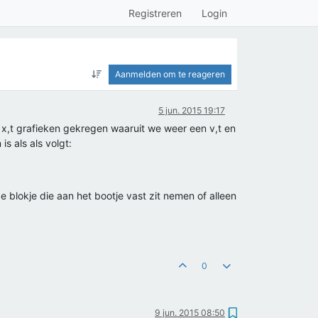
Registreren
Login
Aanmelden om te reageren
5 jun. 2015 19:17
x,t grafieken gekregen waaruit we weer een v,t en
s als als volgt:
e blokje die aan het bootje vast zit nemen of alleen
0
9 jun. 2015 08:50