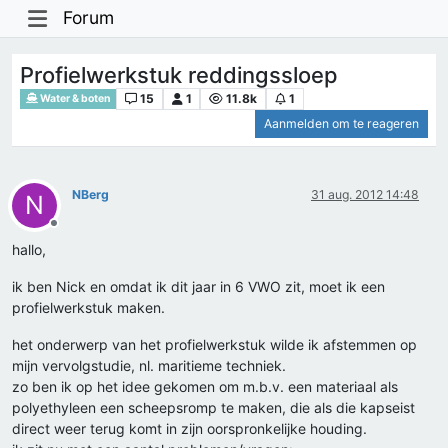
Forum
Profielwerkstuk reddingssloep
15
1
11.8k
1
Water & boten
Aanmelden om te reageren
NBerg
31 aug. 2012 14:48
N
Offline
hallo,
ik ben Nick en omdat ik dit jaar in 6 VWO zit, moet ik een
profielwerkstuk maken.
het onderwerp van het profielwerkstuk wilde ik afstemmen op
mijn vervolgstudie, nl. maritieme techniek.
zo ben ik op het idee gekomen om m.b.v. een materiaal als
polyethyleen een scheepsromp te maken, die als die kapseist
direct weer terug komt in zijn oorspronkelijke houding.