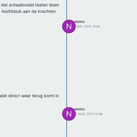
t dat schaalmodel testen doen
en hoofdstuk aan de krachten
NBERG
N
7 SEP. 2012 15:42
ist direct weer terug komt in
NBERG
N
31 AUG. 2012 14:48