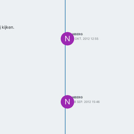
 kijken.
NBERG
N
1 OKT. 2012 12:55
NBERG
N
28 SEP. 2012 15:46