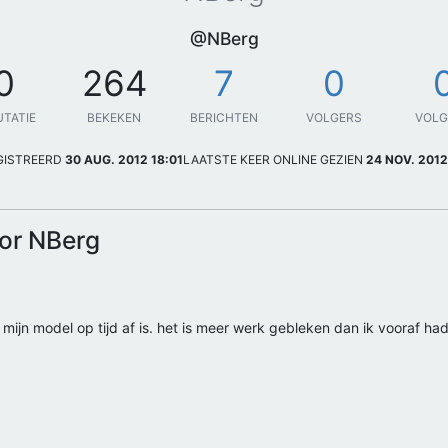
@NBerg
0
264
7
0
UTATIE
BEKEKEN
BERICHTEN
VOLGERS
VOL
GISTREERD
30 AUG. 2012 18:01
LAATSTE KEER ONLINE GEZIEN
24 NOV. 2012
oor NBerg
f mijn model op tijd af is. het is meer werk gebleken dan ik vooraf ha