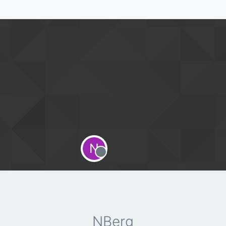
N
Offline
NBerg