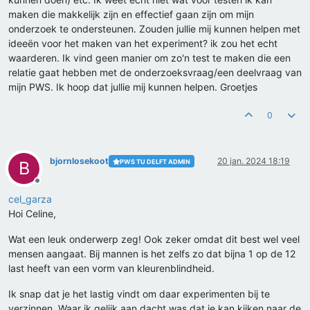
maken die makkelijk zijn en effectief gaan zijn om mijn
onderzoek te ondersteunen. Zouden jullie mij kunnen helpen met
ideeën voor het maken van het experiment? ik zou het echt
waarderen. Ik vind geen manier om zo'n test te maken die een
relatie gaat hebben met de onderzoeksvraag/een deelvraag van
mijn PWS. Ik hoop dat jullie mij kunnen helpen. Groetjes
0
bjornlosekoot
20 jan. 2024 18:19
PWS TU DELFT ADMIN
B
Offline
cel_garza
Hoi Celine,
Wat een leuk onderwerp zeg! Ook zeker omdat dit best wel veel
mensen aangaat. Bij mannen is het zelfs zo dat bijna 1 op de 12
last heeft van een vorm van kleurenblindheid.
Ik snap dat je het lastig vindt om daar experimenten bij te
verzinnen. Waar ik gelijk aan dacht was dat je kan kijken naar de