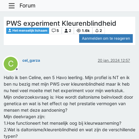
Forum
PWS experiment Kleurenblindheid
5
2
1.6k
2
Het menselijk lichaam
Aanmelden om te reageren
cel_garza
20 jan. 2024 12:57
C
Offline
Hallo ik ben Celine, een 5 Havo leerling. Mijn profiel is NT en ik
ben nu bezig met mijn PWS over kleurenblindheid maar ik heb
nu heel veel moeite met het experiment voor mijn werkstuk.
Mijn onderzoeksvraag is: Hoe wordt daltonisme beïnvloedt door
genetica en wat is het effect op het prestatie vermogen van
mensen met deze aandoening?
Mijn deelvragen zijn:
1.Hoe functioneert het menselijk oog bij kleurwaarneming?
2.Wat is daltonisme/kleurenblindheid en wat zijn de verschillende
typen?