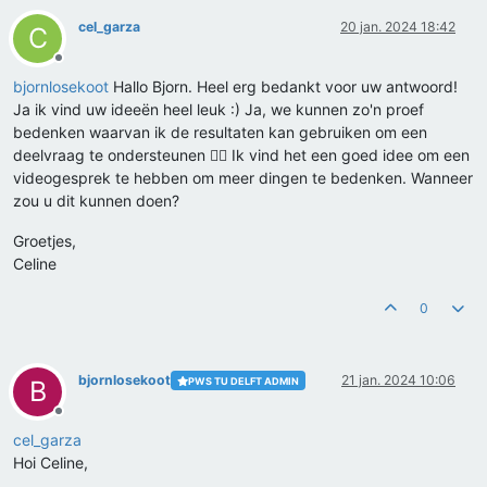
cel_garza
20 jan. 2024 18:42
C
Offline
bjornlosekoot
Hallo Bjorn. Heel erg bedankt voor uw antwoord!
Ja ik vind uw ideeën heel leuk :) Ja, we kunnen zo'n proef
bedenken waarvan ik de resultaten kan gebruiken om een
deelvraag te ondersteunen 👍🏻 Ik vind het een goed idee om een
videogesprek te hebben om meer dingen te bedenken. Wanneer
zou u dit kunnen doen?
Groetjes,
Celine
0
bjornlosekoot
21 jan. 2024 10:06
PWS TU DELFT ADMIN
B
Offline
cel_garza
Hoi Celine,