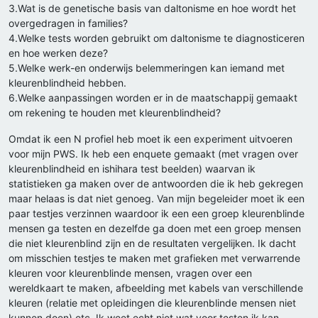
3.Wat is de genetische basis van daltonisme en hoe wordt het
overgedragen in families?
4.Welke tests worden gebruikt om daltonisme te diagnosticeren
en hoe werken deze?
5.Welke werk-en onderwijs belemmeringen kan iemand met
kleurenblindheid hebben.
6.Welke aanpassingen worden er in de maatschappij gemaakt
om rekening te houden met kleurenblindheid?
Omdat ik een N profiel heb moet ik een experiment uitvoeren
voor mijn PWS. Ik heb een enquete gemaakt (met vragen over
kleurenblindheid en ishihara test beelden) waarvan ik
statistieken ga maken over de antwoorden die ik heb gekregen
maar helaas is dat niet genoeg. Van mijn begeleider moet ik een
paar testjes verzinnen waardoor ik een een groep kleurenblinde
mensen ga testen en dezelfde ga doen met een groep mensen
die niet kleurenblind zijn en de resultaten vergelijken. Ik dacht
om misschien testjes te maken met grafieken met verwarrende
kleuren voor kleurenblinde mensen, vragen over een
wereldkaart te maken, afbeelding met kabels van verschillende
kleuren (relatie met opleidingen die kleurenblinde mensen niet
kunnen doen) etc. Ik weet echt niet wat voor testen ik kan