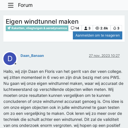
Forum
Eigen windtunnel maken
14
3
2.6k
3
Raketten, vliegtuigen & aerodynamica
Aanmelden om te reageren
Daan_Banaan
27 nov. 2023 10:27
D
Offline
Hallo, wij zijn Daan en Floris van het gerrit van der veen college.
wij zitten momenteel in 6 vwo en zijn druk bezig met ons PWS.
Nu gaan wij onze eigen windtunnel maken, waar wij accuraat de
luchtweerstand op verschillende objecten willen meten. Wij
moeten onze resultaten kunnen vergelijken om te kunnen
concluderen of onze windtunnel accuraat genoeg is. Ons idee is
om onze eigen objecten ook in jullie windtunnel te gaan testen
om zo een vergelijking te maken. Ook leren wij zo meer over de
techniek die schuilt achter een windtunnel. Dit zal de validiteit
van ons onderzoek enorm vergroten. wij hopen op een positief