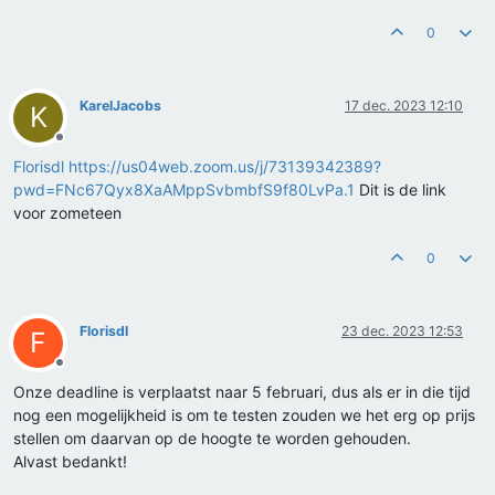
0
KarelJacobs
17 dec. 2023 12:10
K
Offline
Florisdl
https://us04web.zoom.us/j/73139342389?
pwd=FNc67Qyx8XaAMppSvbmbfS9f80LvPa.1
Dit is de link
voor zometeen
0
Florisdl
23 dec. 2023 12:53
F
Offline
Onze deadline is verplaatst naar 5 februari, dus als er in die tijd
nog een mogelijkheid is om te testen zouden we het erg op prijs
stellen om daarvan op de hoogte te worden gehouden.
Alvast bedankt!