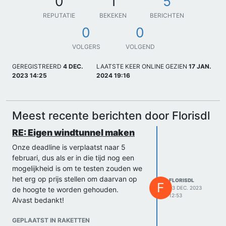
0
1
5
REPUTATIE
BEKEKEN
BERICHTEN
0
0
VOLGERS
VOLGEND
GEREGISTREERD
4 DEC.
LAATSTE KEER ONLINE GEZIEN
17 JAN.
2023 14:25
2024 19:16
Meest recente berichten door Florisdl
RE: Eigen windtunnel maken
Onze deadline is verplaatst naar 5
februari, dus als er in die tijd nog een
mogelijkheid is om te testen zouden we
het erg op prijs stellen om daarvan op
FLORISDL
F
23 DEC. 2023
de hoogte te worden gehouden.
12:53
Alvast bedankt!
GEPLAATST IN RAKETTEN