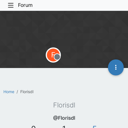
Forum
F
Offline
Home
Florisdl
Florisdl
@Florisdl