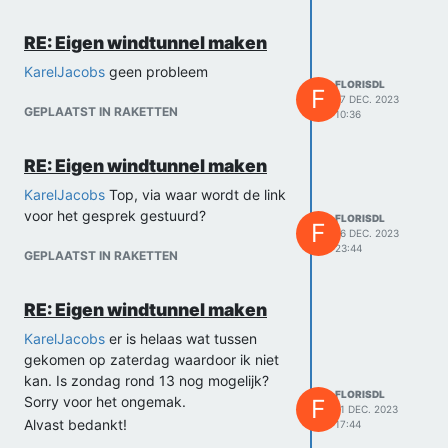
RE: Eigen windtunnel maken
KarelJacobs
geen probleem
FLORISDL
F
17 DEC. 2023
GEPLAATST IN RAKETTEN
10:36
RE: Eigen windtunnel maken
KarelJacobs
Top, via waar wordt de link
voor het gesprek gestuurd?
FLORISDL
F
16 DEC. 2023
23:44
GEPLAATST IN RAKETTEN
RE: Eigen windtunnel maken
KarelJacobs
er is helaas wat tussen
gekomen op zaterdag waardoor ik niet
kan. Is zondag rond 13 nog mogelijk?
FLORISDL
Sorry voor het ongemak.
F
11 DEC. 2023
Alvast bedankt!
17:44