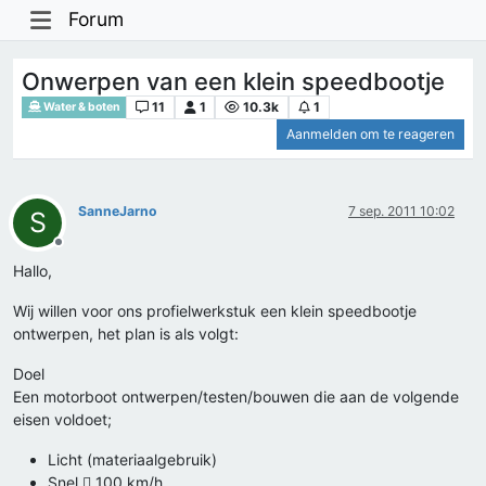
Forum
Onwerpen van een klein speedbootje
11
1
10.3k
1
Water & boten
Aanmelden om te reageren
SanneJarno
7 sep. 2011 10:02
S
Offline
Hallo,
Wij willen voor ons profielwerkstuk een klein speedbootje
ontwerpen, het plan is als volgt:
Doel
Een motorboot ontwerpen/testen/bouwen die aan de volgende
eisen voldoet;
Licht (materiaalgebruik)
Snel  100 km/h