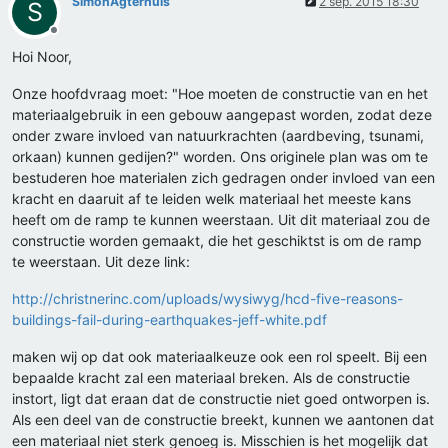
SimonAgterhuis
2 sep. 2015 18:30
S
Offline
Hoi Noor,
Onze hoofdvraag moet: "Hoe moeten de constructie van en het
materiaalgebruik in een gebouw aangepast worden, zodat deze
onder zware invloed van natuurkrachten (aardbeving, tsunami,
orkaan) kunnen gedijen?" worden. Ons originele plan was om te
bestuderen hoe materialen zich gedragen onder invloed van een
kracht en daaruit af te leiden welk materiaal het meeste kans
heeft om de ramp te kunnen weerstaan. Uit dit materiaal zou de
constructie worden gemaakt, die het geschiktst is om de ramp
te weerstaan. Uit deze link:
http://christnerinc.com/uploads/wysiwyg/hcd-five-reasons-
buildings-fail-during-earthquakes-jeff-white.pdf
maken wij op dat ook materiaalkeuze ook een rol speelt. Bij een
bepaalde kracht zal een materiaal breken. Als de constructie
instort, ligt dat eraan dat de constructie niet goed ontworpen is.
Als een deel van de constructie breekt, kunnen we aantonen dat
een materiaal niet sterk genoeg is. Misschien is het mogelijk dat