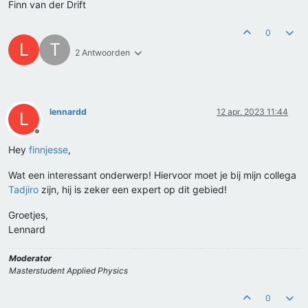
Finn van der Drift
0
L
T
2 Antwoorden
lennardd
12 apr. 2023 11:44
L
Offline
Hey
finnjesse
,
Wat een interessant onderwerp! Hiervoor moet je bij mijn collega
Tadjiro
zijn, hij is zeker een expert op dit gebied!
Groetjes,
Lennard
Moderator
Masterstudent Applied Physics
0