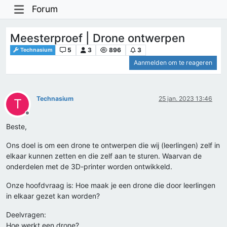
Forum
Meesterproef | Drone ontwerpen
5
3
896
3
Technasium
Aanmelden om te reageren
Technasium
25 jan. 2023 13:46
T
Offline
Beste,
Ons doel is om een drone te ontwerpen die wij (leerlingen) zelf in
elkaar kunnen zetten en die zelf aan te sturen. Waarvan de
onderdelen met de 3D-printer worden ontwikkeld.
Onze hoofdvraag is: Hoe maak je een drone die door leerlingen
in elkaar gezet kan worden?
Deelvragen:
Hoe werkt een drone?