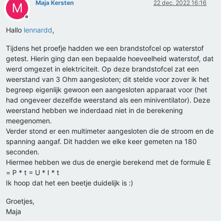
Maja Kersten
22 dec. 2022 16:16
M
Offline
Hallo
lennardd
,
Tijdens het proefje hadden we een brandstofcel op waterstof
getest. Hierin ging dan een bepaalde hoeveelheid waterstof, dat
werd omgezet in elektriciteit. Op deze brandstofcel zat een
weerstand van 3 Ohm aangesloten; dit stelde voor zover ik het
begreep eigenlijk gewoon een aangesloten apparaat voor (het
had ongeveer dezelfde weerstand als een miniventilator). Deze
weerstand hebben we inderdaad niet in de berekening
meegenomen.
Verder stond er een multimeter aangesloten die de stroom en de
spanning aangaf. Dit hadden we elke keer gemeten na 180
seconden.
Hiermee hebben we dus de energie berekend met de formule E
= P * t = U * I * t
Ik hoop dat het een beetje duidelijk is :)
Groetjes,
Maja