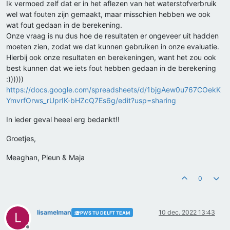
Ik vermoed zelf dat er in het aflezen van het waterstofverbruik
wel wat fouten zijn gemaakt, maar misschien hebben we ook
wat fout gedaan in de berekening.
Onze vraag is nu dus hoe de resultaten er ongeveer uit hadden
moeten zien, zodat we dat kunnen gebruiken in onze evaluatie.
Hierbij ook onze resultaten en berekeningen, want het zou ook
best kunnen dat we iets fout hebben gedaan in de berekening
:))))))
https://docs.google.com/spreadsheets/d/1bjgAew0u767COekK
YmvrfOrws_rUprIK-bHZcQ7Es6g/edit?usp=sharing
In ieder geval heeel erg bedankt!!
Groetjes,
Meaghan, Pleun & Maja
0
lisamelman
10 dec. 2022 13:43
PWS TU DELFT TEAM
L