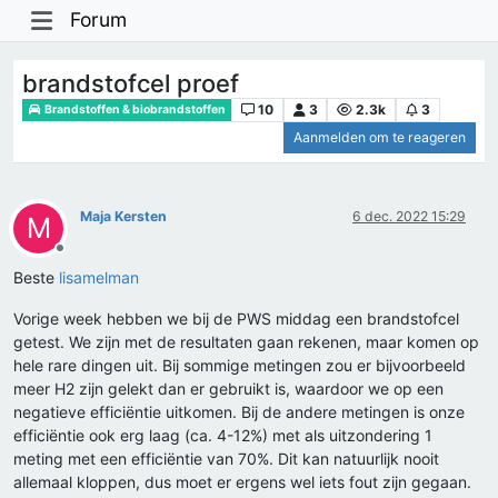
Forum
brandstofcel proef
10
3
2.3k
3
Brandstoffen & biobrandstoffen
Aanmelden om te reageren
Maja Kersten
6 dec. 2022 15:29
M
Offline
Beste
lisamelman
Vorige week hebben we bij de PWS middag een brandstofcel
getest. We zijn met de resultaten gaan rekenen, maar komen op
hele rare dingen uit. Bij sommige metingen zou er bijvoorbeeld
meer H2 zijn gelekt dan er gebruikt is, waardoor we op een
negatieve efficiëntie uitkomen. Bij de andere metingen is onze
efficiëntie ook erg laag (ca. 4-12%) met als uitzondering 1
meting met een efficiëntie van 70%. Dit kan natuurlijk nooit
allemaal kloppen, dus moet er ergens wel iets fout zijn gegaan.