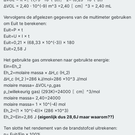
ΔVOL = 2,40 ⋅ 10^(-9) m^3 =2,40 〖cm〗^3 = 2,40 mL
Vervolgens de afgelezen gegevens van de multimeter gebruiken
om Euit te berekenen:
Euit=P × t
Euit=U × I × t
Euit=0,21 × (68,33 × 10^(-3)) × 180
Euit=2,58 J
Het gebruikte gas omrekenen naar gebruikte energie:
Ein=Eh_2
Eh_2=molaire massa × ΔH_c (H_2)
ΔH_c (H_2 )=286 kJ/mol=286 ×10^3 J/mol
molaire massa= ΔVOL÷ρ_gas
ρ_(willekeurig gas) (293K)=24000 〖cm〗^3/mol
molaire massa= 2,40÷24000
molaire massa= 1 × 10^(-4) mol
Eh_2=(1 × 10^(-4))× (286 ×10^3)
Eh_2=Ein=2,86 J
(eigenlijk dus 28,6J maar waarom??)
Ten slotte het rendement van de brandstofcel uitrekenen:
η= Euit/Ein × 100%