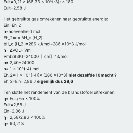
Euit=0,21 × (68,33 × 10^(-3)) × 180
Euit=2,58 J
Het gebruikte gas omrekenen naar gebruikte energie:
Ein=Eh_2
n=hoeveelheid mol
Eh_2=n× ΔH_c (H_2)
ΔH_c (H_2 )=286 kJ/mol=286 ×10^3 J/mol
n= ΔVOL÷ Vm
Vm(293K)=24000 〖cm〗^3/mol
n= 2,40÷24000
n= 1 × 10^(-4) mol
Eh_2=(1 × 10^(-4))× (286 ×10^3)
niet dezelfde 10macht ?
Eh_2=Ein=2,86 J
eigenlijk dus 28,6
Ten slotte het rendement van de brandstofcel uitrekenen:
η= Euit/Ein × 100%
Euit=2,58 J
Ein=2,86 J
η= 2,58/2,86 × 100%
η= 90,21%