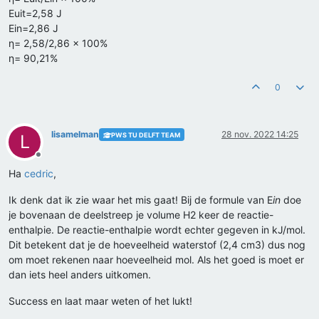
Euit=2,58 J
Ein=2,86 J
η= 2,58/2,86 × 100%
η= 90,21%
0
lisamelman
28 nov. 2022 14:25
PWS TU DELFT TEAM
L
Offline
Ha
cedric
,
Ik denk dat ik zie waar het mis gaat! Bij de formule van E
in
doe
je bovenaan de deelstreep je volume H2 keer de reactie-
enthalpie. De reactie-enthalpie wordt echter gegeven in kJ/mol.
Dit betekent dat je de hoeveelheid waterstof (2,4 cm3) dus nog
om moet rekenen naar hoeveelheid mol. Als het goed is moet er
dan iets heel anders uitkomen.
Success en laat maar weten of het lukt!