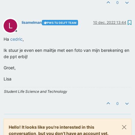
0
lisamelman
10 dec. 2022 13:44
PWS TU DELFT TEAM
L
Offline
Ha
cedric
,
Ik stuur je even een mailtje met een foto van mijn berekening en
de ppt erbij!
Groet,
Lisa
Student Life Science and Technology
0
Hello! It looks like you're interested in this
conversation, but you don't have an account yet.