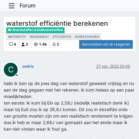
Forum
waterstof efficiëntie berekenen
Brandstoffen & biobrandstoffen
WATERSTOF
RENDEMENT
EFFICIËNTIE
BEREKENINGEN
4
2
1.4k
2
Aanmelden om te reageren
cedric
27 nov. 2022 20:45
C
Offline
hallo ik ben op de pws dag van waterstof geweest vrijdag en nu
aan de slag gegaan met het rekenen. ik kom helaas op een paar
moeilijkheden.
ten eerste: ik kom bij Ein op 2,58J (redelijk realistisch denk ik)
maar bij Euit zou ik op 26,8J komen. Dit zou in dezelfde orde
van grootte moeten zijn om een realistisch rendement te krijgen
dus ik heb er maar 2,68J van gemaakt aan het einde maar ik
kan niet vinden waar ik fout ga.