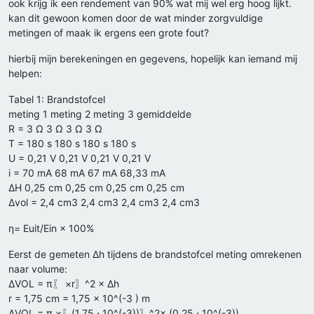
ook krijg ik een rendement van 90% wat mij wel erg hoog lijkt.
kan dit gewoon komen door de wat minder zorgvuldige
metingen of maak ik ergens een grote fout?
hierbij mijn berekeningen en gegevens, hopelijk kan iemand mij
helpen:
Tabel 1: Brandstofcel
meting 1 meting 2 meting 3 gemiddelde
R = 3 Ω 3 Ω 3 Ω 3 Ω
T = 180 s 180 s 180 s 180 s
U = 0,21 V 0,21 V 0,21 V 0,21 V
i = 70 mA 68 mA 67 mA 68,33 mA
ΔH 0,25 cm 0,25 cm 0,25 cm 0,25 cm
Δvol = 2,4 cm3 2,4 cm3 2,4 cm3 2,4 cm3
η= Euit/Ein × 100%
Eerst de gemeten Δh tijdens de brandstofcel meting omrekenen
naar volume:
ΔVOL = π〖 ×r〗^2 × Δh
r = 1,75 cm = 1,75 × 10^(-3 ) m
ΔVOL = π ×〖(1,75 ⋅ 10^(-3))〗^2× (0,25 ⋅ 10^(-3))