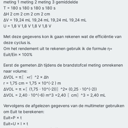
meting 1 meting 2 meting 3 gemiddelde
T = 180 s 180 s 180 s 180 s
ΔH 2 cm 2 cm 2 cm 2 cm
ΔV = 19,24 mL 19,24 mL 19,24 mL 19,24 mL
U = 1,8 V 1,8 V 1,8 V 1,8 V
Met deze gegevens kon ik gaan rekenen wat de efficiëntie van
deze cyclus is.
Om het rendement uit te rekenen gebruik ik de formule η=
Euit/Ein × 100%
Eerst de gemeten Δh tijdens de brandstofcel meting omrekenen
naar volume:
ΔVOL = π〖 ×r〗^2 × Δh
r = 1,75 cm = 1,75 × 10^(-2 ) m
ΔVOL = π ×〖(1,75 ⋅ 10^(-2))〗^2× (0,25 ⋅ 10^(-2))
ΔVOL = 2,40 ⋅ 10^(-6) m^3 =2,40 〖cm〗^3 = 2,40 mL
Vervolgens de afgelezen gegevens van de multimeter gebruiken
om Euit te berekenen:
Euit=P × t
Euit=U × I × t