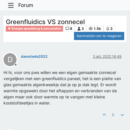
Forum
Greenfluidics VS zonnecel
8
3
1.5k
3
Energie opwekking & zonnecellen
Aanmelden om te reageren
damstede2022
2 okt. 2022 16:49
D
Offline
Hi hi, voor ons pws willen we een eigen gemaakte zonnecel
vergelijken met een greenfluidics paneel, het is een platte van
glas gemaakte algenkweekje dat je op je dak legt. Er wordt
warmte opgewekt door het aftappen en verbranden van de
algen maar ook door warmte op te vangen met kleine
koolstofdeeltjes in water.
0