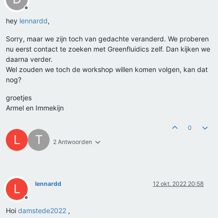
Offline
hey
lennardd
,
Sorry, maar we zijn toch van gedachte veranderd. We proberen
nu eerst contact te zoeken met Greenfluidics zelf. Dan kijken we
daarna verder.
Wel zouden we toch de workshop willen komen volgen, kan dat
nog?
groetjes
Armel en Immekijn
0
L
T
2 Antwoorden
lennardd
12 okt. 2022 20:58
L
Offline
Hoi
damstede2022
,