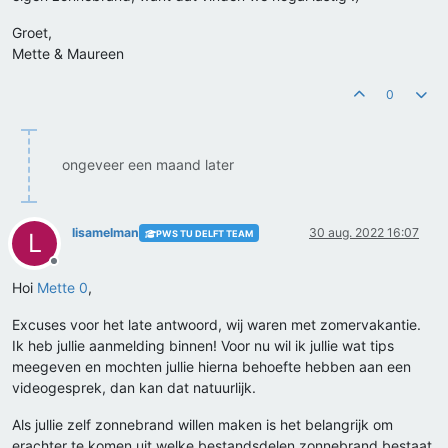
Groet,
Mette & Maureen
0
ongeveer een maand later
lisamelman
30 aug. 2022 16:07
PWS TU DELFT TEAM
L
Offline
Hoi
Mette 0
,
Excuses voor het late antwoord, wij waren met zomervakantie.
Ik heb jullie aanmelding binnen! Voor nu wil ik jullie wat tips
meegeven en mochten jullie hierna behoefte hebben aan een
videogesprek, dan kan dat natuurlijk.
Als jullie zelf zonnebrand willen maken is het belangrijk om
erachter te komen uit welke bestandsdelen zonnebrand bestaat.