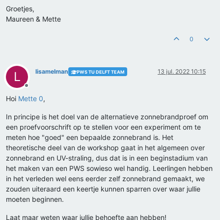
Groetjes,
Maureen & Mette
0
lisamelman
13 jul. 2022 10:15
PWS TU DELFT TEAM
L
Offline
Hoi
Mette 0
,
In principe is het doel van de alternatieve zonnebrandproef om
een proefvoorschrift op te stellen voor een experiment om te
meten hoe "goed" een bepaalde zonnebrand is. Het
theoretische deel van de workshop gaat in het algemeen over
zonnebrand en UV-straling, dus dat is in een beginstadium van
het maken van een PWS sowieso wel handig. Leerlingen hebben
in het verleden wel eens eerder zelf zonnebrand gemaakt, we
zouden uiteraard een keertje kunnen sparren over waar jullie
moeten beginnen.
Laat maar weten waar jullie behoefte aan hebben!