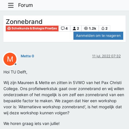
Forum
Zonnebrand
4
2
1.2k
2
Scheikunde & Biologie Proefjes
Aanmelden om te reageren
Mette 0
11 jul. 2022 07:32
M
Offline
Hoi TU Delft,
Wij zijn Maureen & Mette en zitten in 5VWO van het Pax Christi
College. Ons profielwerkstuk gaat over zonnebrand en wij willen
onderzoeken of het mogelijk is om zelf een zonnebrand van een
bepaalde factor te maken. We zagen dat hier een workshop
voor is: 'Alternatieve workshop zonnebrand', is het mogelijk dat
wij deze workshop kunnen volgen?
We horen graag iets van jullie!