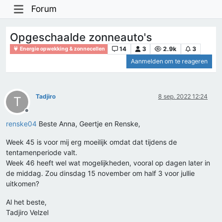
Forum
Opgeschaalde zonneauto's
14
3
2.9k
3
Energie opwekking & zonnecellen
Aanmelden om te reageren
Tadjiro
8 sep. 2022 12:24
T
Offline
renske04
Beste Anna, Geertje en Renske,
Week 45 is voor mij erg moeilijk omdat dat tijdens de
tentamenperiode valt.
Week 46 heeft wel wat mogelijkheden, vooral op dagen later in
de middag. Zou dinsdag 15 november om half 3 voor jullie
uitkomen?
Al het beste,
Tadjiro Velzel