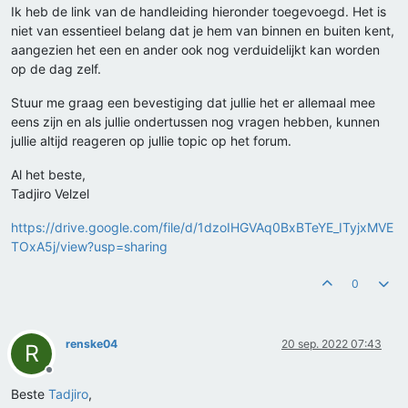
Ik heb de link van de handleiding hieronder toegevoegd. Het is
niet van essentieel belang dat je hem van binnen en buiten kent,
aangezien het een en ander ook nog verduidelijkt kan worden
op de dag zelf.
Stuur me graag een bevestiging dat jullie het er allemaal mee
eens zijn en als jullie ondertussen nog vragen hebben, kunnen
jullie altijd reageren op jullie topic op het forum.
Al het beste,
Tadjiro Velzel
https://drive.google.com/file/d/1dzoIHGVAq0BxBTeYE_ITyjxMVE
TOxA5j/view?usp=sharing
0
renske04
20 sep. 2022 07:43
R
Offline
Beste
Tadjiro
,