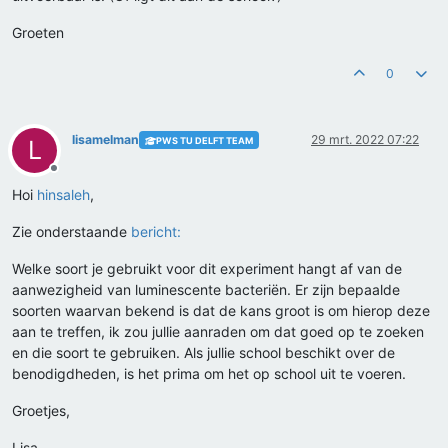
Groeten
0
lisamelman
29 mrt. 2022 07:22
PWS TU DELFT TEAM
L
Offline
Hoi
hinsaleh
,
Zie onderstaande
bericht:
Welke soort je gebruikt voor dit experiment hangt af van de
aanwezigheid van luminescente bacteriën. Er zijn bepaalde
soorten waarvan bekend is dat de kans groot is om hierop deze
aan te treffen, ik zou jullie aanraden om dat goed op te zoeken
en die soort te gebruiken. Als jullie school beschikt over de
benodigdheden, is het prima om het op school uit te voeren.
Groetjes,
Lisa