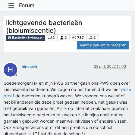
Forum
lichtgevende bacterieën
(biolumiscentie)
2
2
737
2
Bacteriën & virussen
Aanmelden om te reageren
hinsaleh
22 mrt. 2022 12:03
H
Offline
Goedemorgen! Ik en mijn PWS partner gaan ons PWS doen over
luminiscente bacterien. We zagen op het forum dat we met
deze
proef
de bacterien kunnen kweken. We vroegen ons wel af of
het bij anderen die deze proef gedaan hebben, het gelukt was
met gebruik van garnalen. Als ik op internet zoek naar proeven
om luminiscente bacterien te kweken zie ik bijna nooit dat er
garnalen gebruikt worden maar wel inkvissen of andere vissen.
Ook vroegen wij ons af of dit een proef is die op school
uitvoerbaar is. (Of ligt dit aan de school?)