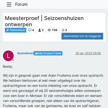
Forum
Meesterproef | Seizoenshuizen
ontwerpen
4
3
736
3
Technasium
Aanmelden om te reageren
lisamelman
25 jan. 2022 09:56
PWS TU DELFT TEAM
L
Offline
Beste,
Wij zijn in gesprek gaan met Arjen Fruitema over onze opdracht.
We hebben hierboven al wat meer uitgelegd over de
opdrachtgever en een korte inleiding van onze opdracht. Er
werd ons gevraagd of wij 20 seizoenshuisjes willen ontwerpen
voor een boer in Alkmaar. Er zijn verschillende eisen en wensen
van verschillende groepen, niet alleen van de opdrachtgever,
Fruitema, maar ook van de gemeente, de boer en zelf hebben