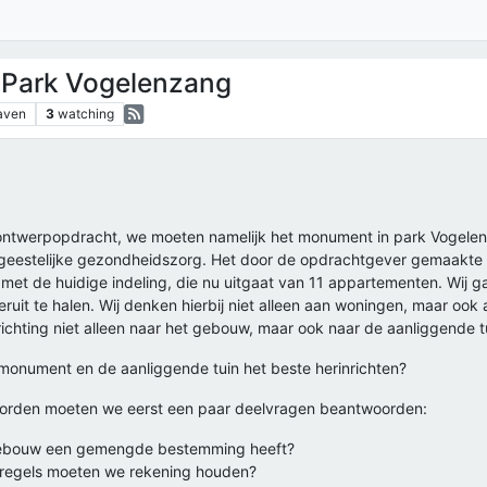
n Park Vogelenzang
aven
3
watching
ontwerpopdracht, we moeten namelijk het monument in park Vogelen
or geestelijke gezondheidszorg. Het door de opdrachtgever gemaakte
met de huidige indeling, die nu uitgaat van 11 appartementen. Wij ga
ruit te halen. Wij denken hierbij niet alleen aan woningen, maar ook a
richting niet alleen naar het gebouw, maar ook naar de aanliggende t
monument en de aanliggende tuin het beste herinrichten?
rden moeten we eerst een paar deelvragen beantwoorden:
 gebouw een gemengde bestemming heeft?
 regels moeten we rekening houden?