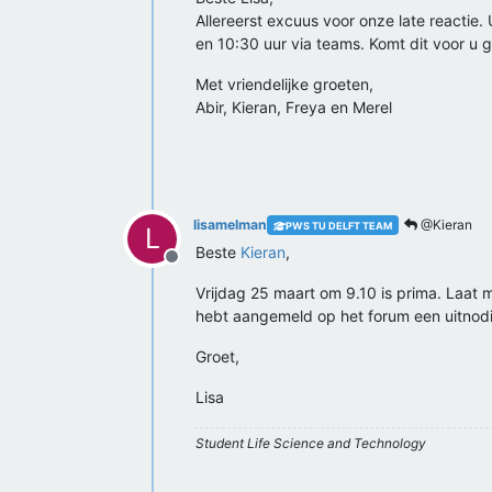
Allereerst excuus voor onze late reactie
en 10:30 uur via teams. Komt dit voor u 
Met vriendelijke groeten,
Abir, Kieran, Freya en Merel
lisamelman
@Kieran
PWS TU DELFT TEAM
L
Beste
Kieran
,
Offline
Vrijdag 25 maart om 9.10 is prima. Laat m
hebt aangemeld op het forum een uitnodi
Groet,
Lisa
Student Life Science and Technology