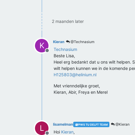
2 maanden later
Kieran
@Technasium
K
Technasium
Offline
Beste Lisa,
Heel erg bedankt dat u ons wilt helpen.
wilt helpen kunnen we in de komende peri
H125803@helinium.nl
Met vrienndelijke groet,
Kieran, Abir, Freya en Merel
lisamelman
@Kieran
PWS TU DELFT TEAM
L
Hoi
Kieran
,