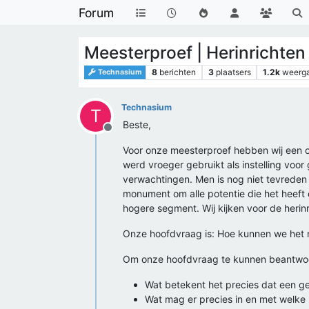
Forum
Meesterproef | Herinrichte
8
berichten
3
plaatsers
1.2k
weerg
Technasium
Technasium
T
Beste,
Offline
Voor onze meesterproef hebben wij een 
werd vroeger gebruikt als instelling vo
verwachtingen. Men is nog niet tevreden 
monument om alle potentie die het heeft e
hogere segment. Wij kijken voor de herin
Onze hoofdvraag is: Hoe kunnen we het 
Om onze hoofdvraag te kunnen beantwoo
Wat betekent het precies dat een
Wat mag er precies in en met welke