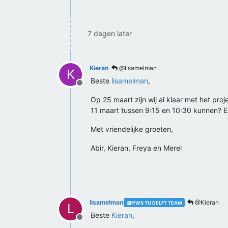
7 dagen later
Kieran
@lisamelman
K
Beste
lisamelman
,
Offline
Op 25 maart zijn wij al klaar met het pro
11 maart tussen 9:15 en 10:30 kunnen? E
Met vriendelijke groeten,
Abir, Kieran, Freya en Merel
lisamelman
@Kieran
PWS TU DELFT TEAM
L
Beste
Kieran
,
Offline