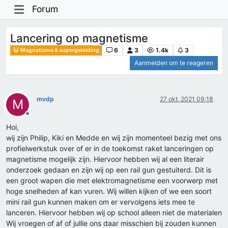
Forum
Lancering op magnetisme
6
3
1.4k
3
Magnetisme & supergeleiding
Aanmelden om te reageren
mvdp
27 okt. 2021 09:18
M
Offline
Hoi,
wij zijn Philip, Kiki en Medde en wij zijn momenteel bezig met ons
profielwerkstuk over of er in de toekomst raket lanceringen op
magnetisme mogelijk zijn. Hiervoor hebben wij al een literair
onderzoek gedaan en zijn wij op een rail gun gestuiterd. Dit is
een groot wapen die met elektromagnetisme een voorwerp met
hoge snelheden af kan vuren. Wij willen kijken of we een soort
mini rail gun kunnen maken om er vervolgens iets mee te
lanceren. Hiervoor hebben wij op school alleen niet de materialen
Wij vroegen of af of jullie ons daar misschien bij zouden kunnen