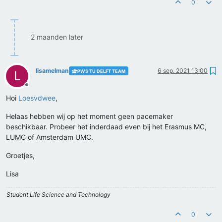
0
2 maanden later
lisamelman
6 sep. 2021 13:00
PWS TU DELFT TEAM
L
Offline
Hoi
Loesvdwee
,
Helaas hebben wij op het moment geen pacemaker
beschikbaar. Probeer het inderdaad even bij het Erasmus MC,
LUMC of Amsterdam UMC.
Groetjes,
Lisa
Student Life Science and Technology
0