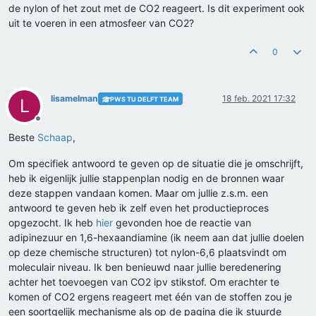
de nylon of het zout met de CO2 reageert. Is dit experiment ook
uit te voeren in een atmosfeer van CO2?
0
lisamelman
18 feb. 2021 17:32
PWS TU DELFT TEAM
L
Offline
Beste
Schaap
,
Om specifiek antwoord te geven op de situatie die je omschrijft,
heb ik eigenlijk jullie stappenplan nodig en de bronnen waar
deze stappen vandaan komen. Maar om jullie z.s.m. een
antwoord te geven heb ik zelf even het productieproces
opgezocht. Ik heb
hier
gevonden hoe de reactie van
adipinezuur en 1,6-hexaandiamine (ik neem aan dat jullie doelen
op deze chemische structuren) tot nylon-6,6 plaatsvindt om
moleculair niveau. Ik ben benieuwd naar jullie beredenering
achter het toevoegen van CO2 ipv stikstof. Om erachter te
komen of CO2 ergens reageert met één van de stoffen zou je
een soortgelijk mechanisme als op de pagina die ik stuurde