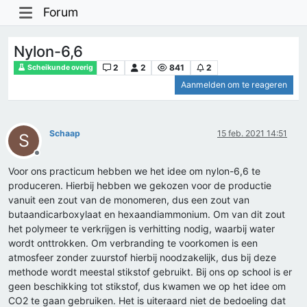
Forum
Nylon-6,6
2
2
841
2
Scheikunde overig
Aanmelden om te reageren
Schaap
15 feb. 2021 14:51
S
Offline
Voor ons practicum hebben we het idee om nylon-6,6 te
produceren. Hierbij hebben we gekozen voor de productie
vanuit een zout van de monomeren, dus een zout van
butaandicarboxylaat en hexaandiammonium. Om van dit zout
het polymeer te verkrijgen is verhitting nodig, waarbij water
wordt onttrokken. Om verbranding te voorkomen is een
atmosfeer zonder zuurstof hierbij noodzakelijk, dus bij deze
methode wordt meestal stikstof gebruikt. Bij ons op school is er
geen beschikking tot stikstof, dus kwamen we op het idee om
CO2 te gaan gebruiken. Het is uiteraard niet de bedoeling dat