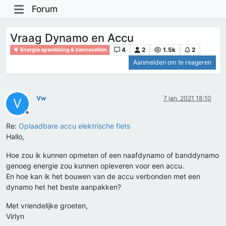
Forum
Vraag Dynamo en Accu
4
2
1.5k
2
Energie opwekking & zonnecellen
Aanmelden om te reageren
Vw
7 jan. 2021 18:10
V
Offline
Re:
Oplaadbare accu elektrische fiets
Hallo,
Hoe zou ik kunnen opmeten of een naafdynamo of banddynamo
genoeg energie zou kunnen opleveren voor een accu.
En hoe kan ik het bouwen van de accu verbonden met een
dynamo het het beste aanpakken?
Met vriendelijke groeten,
Virlyn