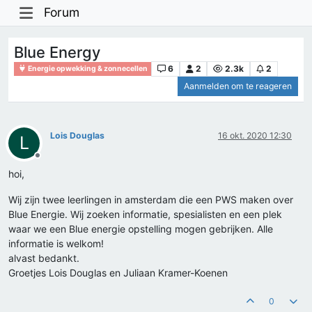
Forum
Blue Energy
6
2
2.3k
2
Energie opwekking & zonnecellen
Aanmelden om te reageren
Lois Douglas
16 okt. 2020 12:30
L
Offline
hoi,
Wij zijn twee leerlingen in amsterdam die een PWS maken over
Blue Energie. Wij zoeken informatie, spesialisten en een plek
waar we een Blue energie opstelling mogen gebrijken. Alle
informatie is welkom!
alvast bedankt.
Groetjes Lois Douglas en Juliaan Kramer-Koenen
0