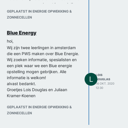
naa een gespesprek met iemand die
hier meer van weet een definitiefe
GEPLAATST IN ENERGIE OPWEKKING &
versie te maken.
ZONNECELLEN
Groetjes,
Lois Douglas en Juliaan Kramer-Coenen
Blue Energy
hoi,
Wij zijn twee leerlingen in amsterdam
die een PWS maken over Blue Energie.
Wij zoeken informatie, spesialisten en
een plek waar we een Blue energie
opstelling mogen gebrijken. Alle
LOIS
L
informatie is welkom!
DOUGLAS
alvast bedankt.
16 OKT. 2020
12:30
Groetjes Lois Douglas en Juliaan
Kramer-Koenen
GEPLAATST IN ENERGIE OPWEKKING &
ZONNECELLEN