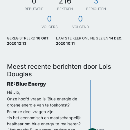
0
216
3
REPUTATIE
BEKEKEN
BERICHTEN
0
0
VOLGERS
VOLGEND
GEREGISTREERD
16 OKT.
LAATSTE KEER ONLINE GEZIEN
14 DEC.
2020 12:13
2020 10:11
Meest recente berichten door Lois
Douglas
RE: Blue Energy
Hé Jip,
Onze hoofd vraag is ‘Blue energie de
groene energie van te toekomst?’
En onze deel vragen zijn;
-Is het economisch en maatschappelijk
haalbaar om blue energy te realiseren?
-Wat maakt Blue energy anders dan