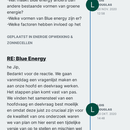
LOIS
L
DOUGLAS
andere bestaande vormen van groene
20 NOV. 2020
energie?
12:58
-Welke vormen van Blue energy zijn er?
-Welke factoren hebben invloed op het
rendement van Blue energy.
Groetjes Lois Douglas
GEPLAATST IN ENERGIE OPWEKKING &
ZONNECELLEN
RE: Blue Energy
he Jip,
Bedankt voor de reactie. We gaan
vanmiddag een vragenlijst maken en
aan onze hoofd en deelvraag werken.
Het stappen plan komt vast van pas.
We vinden het samensteel van een
hoofdvaag en deelvraag best moeilijk
LOIS
L
en omdat deze juist zo cruciaal zijn voor
DOUGLAS
23 OKT. 2020
de kwaliteit van ons onderzoek waren
14:48
we van plan om hier eerst een tijdelijke
versie van op te stellen en mischien wel