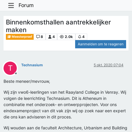
Forum
Binnenkomsthallen aantrekkelijker
maken
8
4
2.0k
4
Meesterproef
Aanmelden om te reageren
Technasium
5 okt. 2020 07:04
T
Offline
Beste meneer/mevrouw,
Wij zijn vwo6-leerlingen van het Raayland College in Venray. Wij
volgen de leerrichting Technasium. Dit is Atheneum in
combinatie met onderzoek- en ontwerpprojecten. Voor ons
eindexamenproject van dit vak zijn wij op zoek naar een expert
die ons kan adviseren in dit proces.
Wij wouden aan de faculteit Architecture, Urbanism and Building