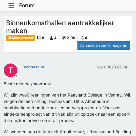
Forum
Binnenkomsthallen aantrekkelijker
maken
8
4
2.0k
4
Meesterproef
Aanmelden om te reageren
Technasium
5 okt. 2020 07:04
T
Offline
Beste meneer/mevrouw,
Wij zijn vwo6-leerlingen van het Raayland College in Venray. Wij
volgen de leerrichting Technasium. Dit is Atheneum in
combinatie met onderzoek- en ontwerpprojecten. Voor ons
eindexamenproject van dit vak zijn wij op zoek naar een expert
die ons kan adviseren in dit proces.
Wij wouden aan de faculteit Architecture, Urbanism and Building