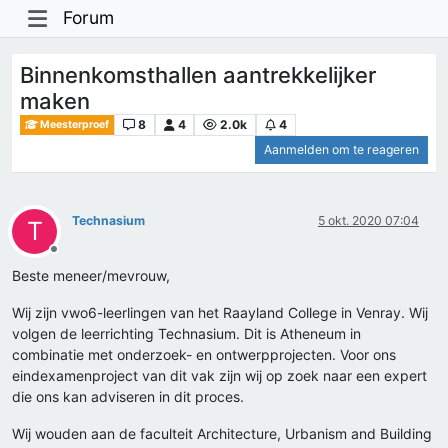
Forum
Binnenkomsthallen aantrekkelijker
maken
8
4
2.0k
4
Meesterproef
Aanmelden om te reageren
Technasium
5 okt. 2020 07:04
T
Offline
Beste meneer/mevrouw,
Wij zijn vwo6-leerlingen van het Raayland College in Venray. Wij
volgen de leerrichting Technasium. Dit is Atheneum in
combinatie met onderzoek- en ontwerpprojecten. Voor ons
eindexamenproject van dit vak zijn wij op zoek naar een expert
die ons kan adviseren in dit proces.
Wij wouden aan de faculteit Architecture, Urbanism and Building