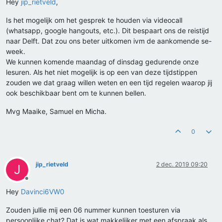
Hey
jip_rietveld
,
Is het mogelijk om het gesprek te houden via videocall
(whatsapp, google hangouts, etc.). Dit bespaart ons de reistijd
naar Delft. Dat zou ons beter uitkomen ivm de aankomende se-
week.
We kunnen komende maandag of dinsdag gedurende onze
lesuren. Als het niet mogelijk is op een van deze tijdstippen
zouden we dat graag willen weten en een tijd regelen waarop jij
ook beschikbaar bent om te kunnen bellen.
Mvg Maaike, Samuel en Micha.
0
jip_rietveld
2 dec. 2019 09:20
J
Offline
Hey
Davinci6VW0
Zouden jullie mij een 06 nummer kunnen toesturen via
persoonlijke chat? Dat is wat makkelijker met een afspraak als