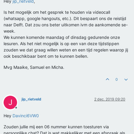
Hey
jip_rietveld
,
Is het mogelijk om het gesprek te houden via videocall
(whatsapp, google hangouts, etc.). Dit bespaart ons de reistijd
naar Delft. Dat zou ons beter uitkomen ivm de aankomende se-
week.
We kunnen komende maandag of dinsdag gedurende onze
lesuren. Als het niet mogelijk is op een van deze tijdstippen
zouden we dat graag willen weten en een tijd regelen waarop jij
ook beschikbaar bent om te kunnen bellen.
Mvg Maaike, Samuel en Micha.
0
jip_rietveld
2 dec. 2019 09:20
J
Offline
Hey
Davinci6VW0
Zouden jullie mij een 06 nummer kunnen toesturen via
persoonlijke chat? Dat is wat makkelijker met een afspraak als