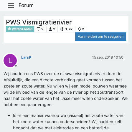
Forum
PWS Vismigratierivier
2
2
1.7k
2
Water & boten
Aanmelden om te reageren
LarsP
15 sep. 2019 10:50
L
Offline
Wij houden ons PWS over de nieuwe vismigratierivier door de
Afsluitdijk, die een directe verbinding gaat vormen tussen het
zoete en zoute water. Nu willen wij een model bouwen waarmee
wij de invloed van de lengte van de rivier op het zouttransport
naar het zoete water van het IJsselmeer willen onderzoeken. We
hebben een paar vragen:
Is er een manier waarop we (visueel) het zoute water van
het zoete water kunnen onderscheiden? Wij hadden zelf
bedacht dat we met elektrodes en een batterij de