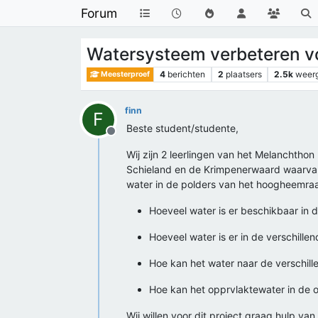
Forum
Watersysteem verbeteren v
4
berichten
2
plaatsers
2.5k
weer
Meesterproef
finn
F
Beste student/studente,
Offline
Wij zijn 2 leerlingen van het Melanchth
Schieland en de Krimpenerwaard waarvan
water in de polders van het hoogheemra
Hoeveel water is er beschikbaar in
Hoeveel water is er in de verschille
Hoe kan het water naar de verschil
Hoe kan het opprvlaktewater in de 
Wij willen voor dit project graag hulp v