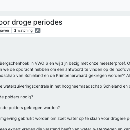
oor droge periodes
gaven
2
watching
on Bergschenhoek in VWO 6 en wij zijn bezig met onze meesterproef.
 we de opdracht hebben om een antwoord te vinden op de hoofdvra
adschap van Schieland en de Krimpenerwaard gekregen worden?' Al
 de waterzuiveringscentrale in het hoogheemraadschap Schieland e
nde polders nodig?
lende polders gekregen worden?
omgeving gebruikt worden om zoet water op te slaan voor drogere p
an een expert vragen die verstand heeft van water, waterwegen en k