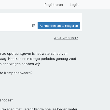
Registreren
Login
Aanmelden om te reageren
4 okt. 2018 10:17
 Onze opdrachtgever is het waterschap van
ag 'Hoe kan er in droge periodes genoeg zoet
s deelvragen hebben wij:
n de Krimpenerwaard?
eriodes?
an rekenen met verschillende hoeveelheden water.