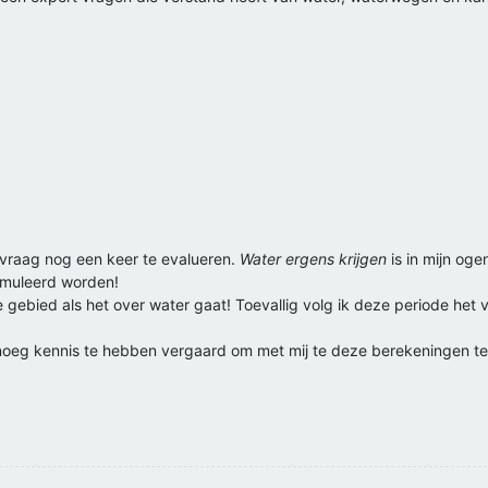
dvraag nog een keer te evalueren.
Water ergens krijgen
is in mijn oge
ormuleerd worden!
uiste gebied als het over water gaat! Toevallig volg ik deze periode he
enoeg kennis te hebben vergaard om met mij te deze berekeningen t