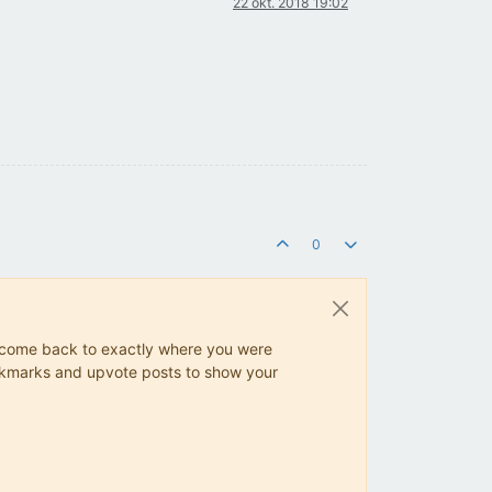
22 okt. 2018 19:02
0
ys come back to exactly where you were
 bookmarks and upvote posts to show your