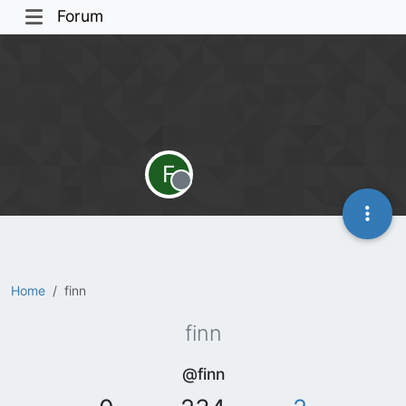
Forum
F
Offline
Home
finn
finn
@finn