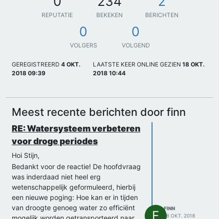
0
234
2
REPUTATIE
BEKEKEN
BERICHTEN
0
0
VOLGERS
VOLGEND
GEREGISTREERD
4 OKT.
LAATSTE KEER ONLINE GEZIEN
18 OKT.
2018 09:39
2018 10:44
Meest recente berichten door finn
RE: Watersysteem verbeteren
voor droge periodes
Hoi Stijn,
Bedankt voor de reactie! De hoofdvraag
was inderdaad niet heel erg
wetenschappelijk geformuleerd, hierbij
een nieuwe poging: Hoe kan er in tijden
van droogte genoeg water zo efficiënt
FINN
F
18 OKT. 2018
mogelijk worden getransporteerd naar