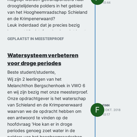
10:44
droogtelijdende polders in het gebied
van het Hoogheemraadschap Schieland
en de Krimpenerwaard?
Leuk inderdaad dat je precies bezig
bent met Vloeistofmechanica, dat komt
goed van pas aangezien in ons project
GEPLAATST IN MEESTERPROEF
zoveel watertransport voorkomt.
We verwachten over een maand
Watersysteem verbeteren
genoeg kennis te hebben om jouw
voor droge periodes
berekeningen voor te leggen en dan zijn
we benieuwd welke soort (kritische)
Beste student/studente,
vragen je ons te bieden hebt.
Wij zijn 2 leerlingen van het
Groeten,
Melanchthon Bergschenhoek in VWO 6
Daniël en Finn
en wij zijn bezig met onze meesterproef.
Onze opdrachtgever is het waterschap
van Schieland en de Krimpenerwaard
FINN
F
4 OKT. 2018
waarvan we de opdracht hebben om
10:17
een antwoord te vinden op de
hoofdvraag 'Hoe kan er in droge
periodes genoeg zoet water in de
polders van het hoogheemraadschap