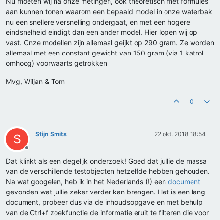
Nu moeten wij na onze metingen, ook theoretisch met formules
aan kunnen tonen waarom een bepaald model in onze waterbak
nu een snellere versnelling ondergaat, en met een hogere
eindsnelheid eindigt dan een ander model. Hier lopen wij op
vast. Onze modellen zijn allemaal geijkt op 290 gram. Ze worden
allemaal met een constant gewicht van 150 gram (via 1 katrol
omhoog) voorwaarts getrokken
Mvg, Wiljan & Tom
0
Stijn Smits
22 okt. 2018 18:54
S
Offline
Dat klinkt als een degelijk onderzoek! Goed dat jullie de massa
van de verschillende testobjecten hetzelfde hebben gehouden.
Na wat googelen, heb ik in het Nederlands (!) een
document
gevonden wat jullie zeker verder kan brengen. Het is een lang
document, probeer dus via de inhoudsopgave en met behulp
van de Ctrl+f zoekfunctie de informatie eruit te filteren die voor