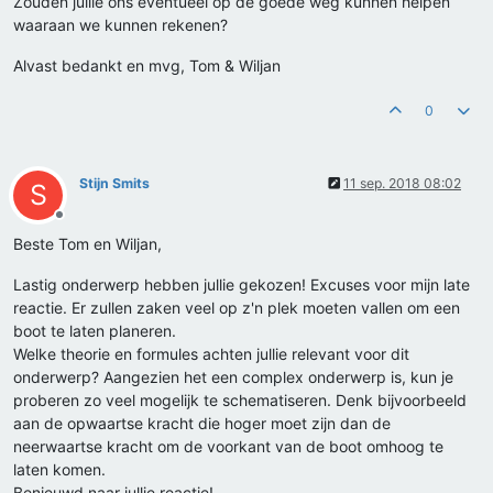
Zouden jullie ons eventueel op de goede weg kunnen helpen
waaraan we kunnen rekenen?
Alvast bedankt en mvg, Tom & Wiljan
0
Stijn Smits
11 sep. 2018 08:02
S
Offline
Beste Tom en Wiljan,
Lastig onderwerp hebben jullie gekozen! Excuses voor mijn late
reactie. Er zullen zaken veel op z'n plek moeten vallen om een
boot te laten planeren.
Welke theorie en formules achten jullie relevant voor dit
onderwerp? Aangezien het een complex onderwerp is, kun je
proberen zo veel mogelijk te schematiseren. Denk bijvoorbeeld
aan de opwaartse kracht die hoger moet zijn dan de
neerwaartse kracht om de voorkant van de boot omhoog te
laten komen.
Benieuwd naar jullie reactie!