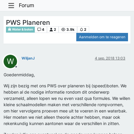
Forum
PWS Planeren
4
2
3.9k
2
Water & boten
Aanmelden om te reageren
WiljanJ
4 sep. 2018 13:03
W
Offline
Goedenmiddag,
Wij zijn bezig met ons PWS over planeren bij (speed)boten. We
hebben al de nodige informatie rondom dit onderwerp
verzameld, alleen lopen we nu even vast qua formules. We willen
kleine schaalmodellen maken met verschillende rompvormen,
om hier vervolgens proeven mee uit te voeren in een waterbak.
Hier moeten we niet alleen theorie achter hebben, maar ook
rekenkundig kunnen aantonen waar de verschillen in zitten.