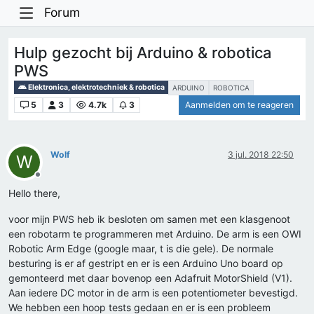
Forum
Hulp gezocht bij Arduino & robotica
PWS
Elektronica, elektrotechniek & robotica
ARDUINO
ROBOTICA
5
3
4.7k
3
Aanmelden om te reageren
Wolf
3 jul. 2018 22:50
W
Offline
Hello there,
voor mijn PWS heb ik besloten om samen met een klasgenoot
een robotarm te programmeren met Arduino. De arm is een OWI
Robotic Arm Edge (google maar, t is die gele). De normale
besturing is er af gestript en er is een Arduino Uno board op
gemonteerd met daar bovenop een Adafruit MotorShield (V1).
Aan iedere DC motor in de arm is een potentiometer bevestigd.
We hebben een hoop tests gedaan en er is een probleem