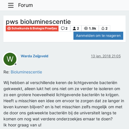
Forum
pws bioluminescentie
2
2
1.9k
2
Scheikunde & Biologie Proefjes
Aanmelden om te reageren
Warda Zeijpveld
13 jan. 2018 21:05
W
Offline
Re:
Bioluminescentie
Wij hebben al verschillende keren de lichtgevende bacteriën
gekweekt, alleen lukt het ons niet om ze verder te isoleren om
zo een grotere hoeveelheid lichtgevende bacteriën te krijgen.
Heeft u misschien een idee om ervoor te zorgen dat ze langer in
leven kunnen blijven? en is het misschien zelfs mogelijk om met
de door ons gekweekte bacteriën bij de universiteit langs te
komen om nog wat verdere onderzoekjes ernaar te doen?
Ik hoor graag van u!