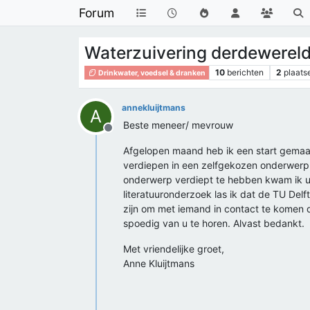
Forum
Waterzuivering derdewerelds
10
berichten
2
plaats
Drinkwater, voedsel & dranken
annekluijtmans
A
Beste meneer/ mevrouw
Offline
Afgelopen maand heb ik een start gemaakt
verdiepen in een zelfgekozen onderwerp 
onderwerp verdiept te hebben kwam ik uit
literatuuronderzoek las ik dat de TU Delft
zijn om met iemand in contact te komen di
spoedig van u te horen. Alvast bedankt.
Met vriendelijke groet,
Anne Kluijtmans