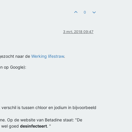
0
3 mrt. 2018 09:47
 gezocht naar de
Werking lifestraw
.
en op Google):
verschil is tussen chloor en jodium in bijvoorbeeld
ine. Op de website van Betadine staat: "De
ar wel goed
desinfecteert
. "