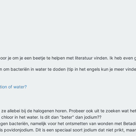
or je om je een beetje te helpen met literatuur vinden. Ik heb even
om bacteriën in water te doden (tip in het engels kun je meer vind
tion of water?
 ze allebei bij de halogenen horen. Probeer ook uit te zoeken wat het 
l chloor in het water. Is dit dan "beter" dan jodium??
tegen bacteriën, namelijk voor het ontsmetten van wonden met Betad
is povidonjodium. Dit is een speciaal soort jodium dat niet prikt, ma