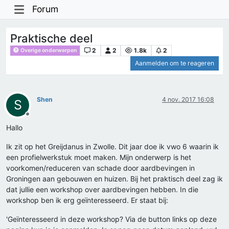
Forum
Praktische deel
2
2
1.8k
2
Overige onderwerpen
Aanmelden om te reageren
Shen
4 nov. 2017 16:08
S
Offline
Hallo
Ik zit op het Greijdanus in Zwolle. Dit jaar doe ik vwo 6 waarin ik
een profielwerkstuk moet maken. Mijn onderwerp is het
voorkomen/reduceren van schade door aardbevingen in
Groningen aan gebouwen en huizen. Bij het praktisch deel zag ik
dat jullie een workshop over aardbevingen hebben. In die
workshop ben ik erg geïnteresseerd. Er staat bij:
'Geïnteresseerd in deze workshop? Via de button links op deze