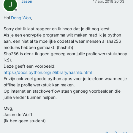
Jason
17 apr. 2018 20:03
J
Offline
Hoi
Dong Woo
,
Sorry dat ik laat reageer en ik hoop dat je dit nog leest.
Als je een encryptie programma wilt maken raad ik je python
aan, een niet al te moeilijke codetaal waar mensen al sha256
modules hebben gemaakt. (hashlib)
Sha256 is denk ik goed genoeg voor jullie profielwerkstuk(hoop
ik:)).
Deze geeft een voorbeeld:
https://docs.python.org/2/library/hashlib.html
Er zijn ook veel goede python apps voor je telefoon waarmee je
offline je profielwerkstuk kan maken.
Op internet en stackoverflow staan genoeg voorbeelden die
jullie verder kunnen helpen.
Mvg,
Jason de Wolff
(Ik ben geen student)
0