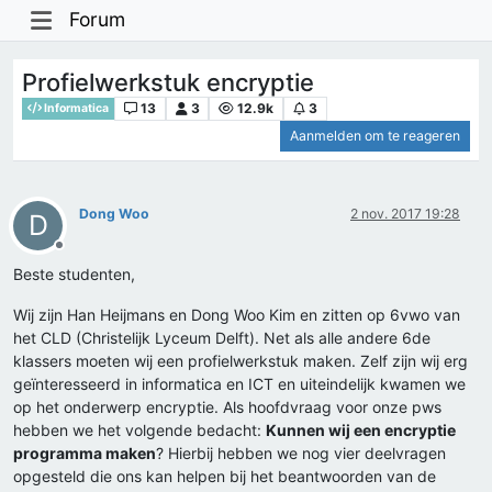
Forum
Profielwerkstuk encryptie
13
3
12.9k
3
Informatica
Aanmelden om te reageren
Dong Woo
2 nov. 2017 19:28
D
Offline
Beste studenten,
Wij zijn Han Heijmans en Dong Woo Kim en zitten op 6vwo van
het CLD (Christelijk Lyceum Delft). Net als alle andere 6de
klassers moeten wij een profielwerkstuk maken. Zelf zijn wij erg
geïnteresseerd in informatica en ICT en uiteindelijk kwamen we
op het onderwerp encryptie. Als hoofdvraag voor onze pws
hebben we het volgende bedacht:
Kunnen wij een encryptie
programma maken
? Hierbij hebben we nog vier deelvragen
opgesteld die ons kan helpen bij het beantwoorden van de