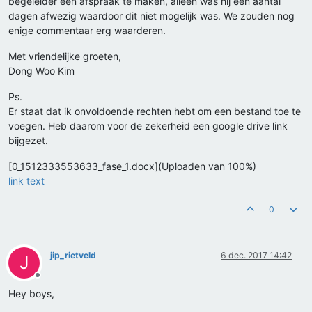
begeleider een afspraak te maken, alleen was hij een aantal
dagen afwezig waardoor dit niet mogelijk was. We zouden nog
enige commentaar erg waarderen.
Met vriendelijke groeten,
Dong Woo Kim
Ps.
Er staat dat ik onvoldoende rechten hebt om een bestand toe te
voegen. Heb daarom voor de zekerheid een google drive link
bijgezet.
[0_1512333553633_fase_1.docx](Uploaden van 100%)
link text
0
jip_rietveld
6 dec. 2017 14:42
J
Offline
Hey boys,