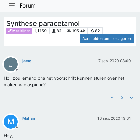
Forum
Synthese paracetamol
159
82
195.4k
82
Medicijnen
Aanmelden om te reageren
jame
7 sep. 2020 08:09
J
Offline
Hoi, zou iemand ons het voorschrift kunnen sturen over het
maken van aspirine?
0
Mahan
13 sep. 2020 19:31
M
Offline
Hey,