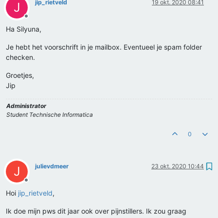
jip_rietveld
19 okt. 2020 08:41
J
Offline
Ha Silyuna,
Je hebt het voorschrift in je mailbox. Eventueel je spam folder
checken.
Groetjes,
Jip
Administrator
Student Technische Informatica
0
julievdmeer
23 okt. 2020 10:44
J
Offline
Hoi
jip_rietveld
,
Ik doe mijn pws dit jaar ook over pijnstillers. Ik zou graag