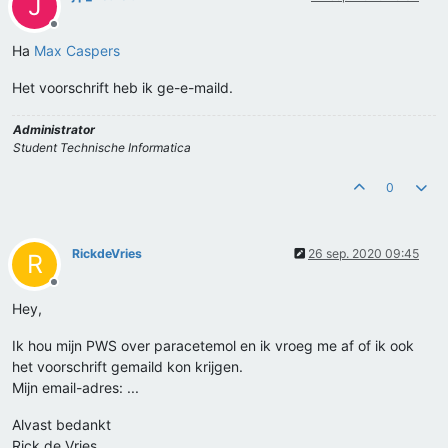
J
Offline
Ha
Max Caspers
Het voorschrift heb ik ge-e-maild.
Administrator
Student Technische Informatica
0
RickdeVries
26 sep. 2020 09:45
R
Offline
Hey,
Ik hou mijn PWS over paracetemol en ik vroeg me af of ik ook
het voorschrift gemaild kon krijgen.
Mijn email-adres: ...
Alvast bedankt
Rick de Vries