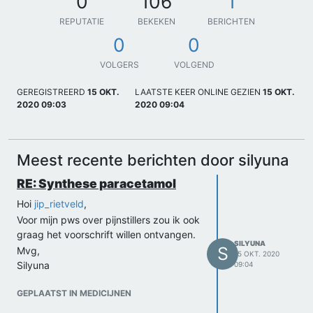
0
106
1
REPUTATIE
BEKEKEN
BERICHTEN
0
0
VOLGERS
VOLGEND
GEREGISTREERD
15 OKT.
LAATSTE KEER ONLINE GEZIEN
15 OKT.
2020 09:03
2020 09:04
Meest recente berichten door silyuna
RE: Synthese paracetamol
Hoi
jip_rietveld
,
Voor mijn pws over pijnstillers zou ik ook
graag het voorschrift willen ontvangen.
SILYUNA
S
Mvg,
15 OKT. 2020
Silyuna
09:04
GEPLAATST IN MEDICIJNEN