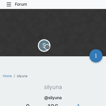
Forum
S
Offline
Home
silyuna
silyuna
@silyuna