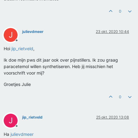
0
julievdmeer
23 okt. 2020 10:44
J
Offline
Hoi
jip_rietveld
,
Ik doe mijn pws dit jaar ook over pijnstillers. Ik zou graag
paracetemol willen synthetiseren. Heb jij misschien het
voorschrift voor mij?
Groetjes Julie
0
jip_rietveld
25 okt. 2020 13:08
J
Offline
Ha
julievdmeer