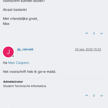
voorschrift kunnen sturen?
Alvast bedankt
Met vriendelijke groet,
Max
0
jip_rietveld
24 sep. 2020 15:32
J
Offline
Ha
Max Caspers
Het voorschrift heb ik ge-e-maild.
Administrator
Student Technische Informatica
0