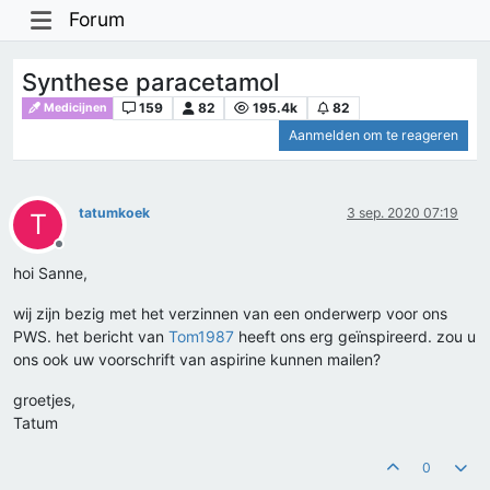
Forum
Synthese paracetamol
159
82
195.4k
82
Medicijnen
Aanmelden om te reageren
tatumkoek
3 sep. 2020 07:19
T
Offline
hoi Sanne,
wij zijn bezig met het verzinnen van een onderwerp voor ons
PWS. het bericht van
Tom1987
heeft ons erg geïnspireerd. zou u
ons ook uw voorschrift van aspirine kunnen mailen?
groetjes,
Tatum
0