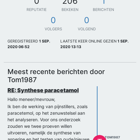
0
206
1
REPUTATIE
BEKEKEN
BERICHTEN
0
0
VOLGERS
VOLGEND
GEREGISTREERD
1 SEP.
LAATSTE KEER ONLINE GEZIEN
1 SEP.
2020 06:52
2020 13:13
Meest recente berichten door
Tom1987
RE: Synthese paracetamol
Hallo meneer/mevrouw,
Ik ben de werking van pijnstillers, zoals
paracetemol, op het zenuwstelsel aan
het analyseren. Voor ons onderzoek
zouden we twee proeven willen
uitvoeren, namelijk de synthese van
TOM1987
asperine en het testen van oude/nieuwe