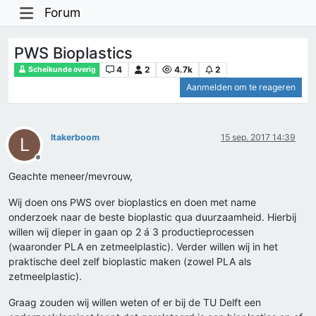
Forum
PWS Bioplastics
4
2
4.7k
2
Scheikunde overig
Aanmelden om te reageren
ltakerboom
15 sep. 2017 14:39
L
Offline
Geachte meneer/mevrouw,
Wij doen ons PWS over bioplastics en doen met name
onderzoek naar de beste bioplastic qua duurzaamheid. Hierbij
willen wij dieper in gaan op 2 á 3 productieprocessen
(waaronder PLA en zetmeelplastic). Verder willen wij in het
praktische deel zelf bioplastic maken (zowel PLA als
zetmeelplastic).
Graag zouden wij willen weten of er bij de TU Delft een