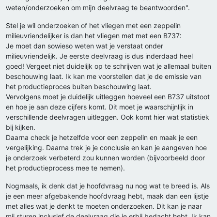
weten/onderzoeken om mijn deelvraag te beantwoorden".
Stel je wil onderzoeken of het vliegen met een zeppelin
milieuvriendelijker is dan het vliegen met met een B737:
Je moet dan sowieso weten wat je verstaat onder
milieuvriendelijk. Je eerste deelvraag is dus inderdaad heel
goed! Vergeet niet duidelijk op te schrijven wat je allemaal buiten
beschouwing laat. Ik kan me voorstellen dat je de emissie van
het productieproces buiten beschouwing laat.
Vervolgens moet je duidelijk uitleggen hoeveel een B737 uitstoot
en hoe je aan deze cijfers komt. Dit moet je waarschijnlijk in
verschillende deelvragen uitleggen. Ook komt hier wat statistiek
bij kijken.
Daarna check je hetzelfde voor een zeppelin en maak je een
vergelijking. Daarna trek je je conclusie en kan je aangeven hoe
je onderzoek verbeterd zou kunnen worden (bijvoorbeeld door
het productieprocess mee te nemen).
Nogmaals, ik denk dat je hoofdvraag nu nog wat te breed is. Als
je een meer afgebakende hoofdvraag hebt, maak dan een lijstje
met alles wat je denkt te moeten onderzoeken. Dit kan je naar
mij sturen inclusief de deelvraag die je erbij bedacht hebt. Ik kan