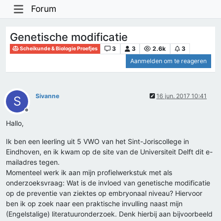
Forum
Genetische modificatie
3
3
2.6k
3
Scheikunde & Biologie Proefjes
Aanmelden om te reageren
Sivanne
16 jun. 2017 10:41
S
Offline
Hallo,
Ik ben een leerling uit 5 VWO van het Sint-Joriscollege in
Eindhoven, en ik kwam op de site van de Universiteit Delft dit e-
mailadres tegen.
Momenteel werk ik aan mijn profielwerkstuk met als
onderzoeksvraag: Wat is de invloed van genetische modificatie
op de preventie van ziektes op embryonaal niveau? Hiervoor
ben ik op zoek naar een praktische invulling naast mijn
(Engelstalige) literatuuronderzoek. Denk hierbij aan bijvoorbeeld