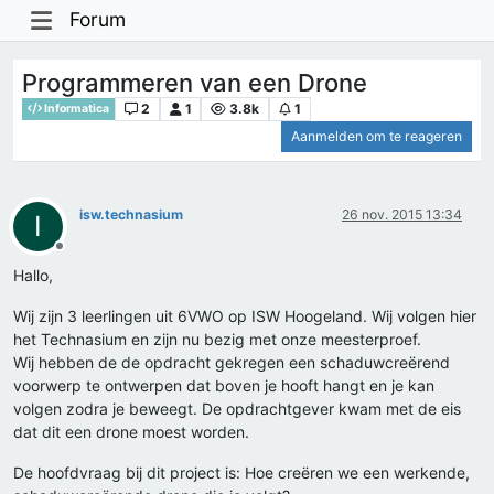
Forum
Programmeren van een Drone
2
1
3.8k
1
Informatica
Aanmelden om te reageren
isw.technasium
26 nov. 2015 13:34
I
Offline
Hallo,
Wij zijn 3 leerlingen uit 6VWO op ISW Hoogeland. Wij volgen hier
het Technasium en zijn nu bezig met onze meesterproef.
Wij hebben de de opdracht gekregen een schaduwcreërend
voorwerp te ontwerpen dat boven je hooft hangt en je kan
volgen zodra je beweegt. De opdrachtgever kwam met de eis
dat dit een drone moest worden.
De hoofdvraag bij dit project is: Hoe creëren we een werkende,