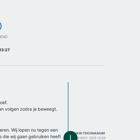
0
GEND
13:27
oef.
an volgen zodra je beweegt.
eren. Wij lopen nu tegen een
ISW.TECHNASIUM
I
 die wij gaan gebruiken heeft
26 NOV. 2015 13:34