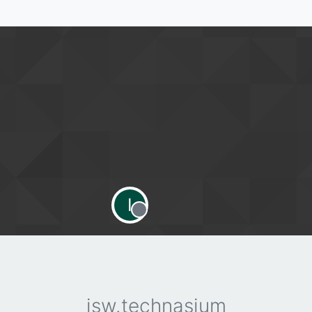
I
Offline
isw.technasium