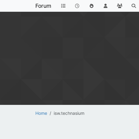
Forum
Home
isw.technasium