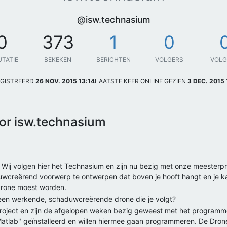
@isw.technasium
0
373
1
0
UTATIE
BEKEKEN
BERICHTEN
VOLGERS
VOL
GISTREERD
26 NOV. 2015 13:14
LAATSTE KEER ONLINE GEZIEN
3 DEC. 2015 
or isw.technasium
 Wij volgen hier het Technasium en zijn nu bezig met onze meesterpr
wcreërend voorwerp te ontwerpen dat boven je hooft hangt en je k
drone moest worden.
e een werkende, schaduwcreërende drone die je volgt?
 project en zijn de afgelopen weken bezig geweest met het programm
tlab" geïnstalleerd en willen hiermee gaan programmeren. De Drone