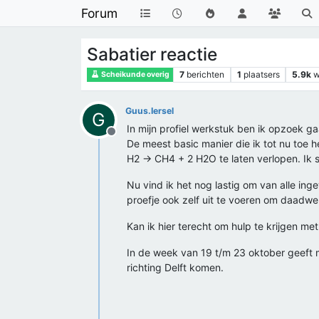
Forum
Sabatier reactie
7
berichten
1
plaatsers
5.9k
w
Scheikunde overig
Guus.Iersel
G
In mijn profiel werkstuk ben ik opzoek 
Offline
De meest basic manier die ik tot nu toe 
H2 → CH4 + 2 H2O te laten verlopen. Ik sn
Nu vind ik het nog lastig om van alle inge
proefje ook zelf uit te voeren om daadwer
Kan ik hier terecht om hulp te krijgen m
In de week van 19 t/m 23 oktober geeft m
richting Delft komen.