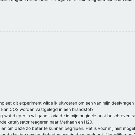
pleet dit experiment wilde ik uitvoeren om een van mijn deelvragen in
n kan CO2 worden vastgelegd in een brandstof?
 wat dieper in wil gaan is via de in mijn originele post beschreven sa
rde katalysator reageren naar Methaan en H20.
 zien om deze zo beter te kunnen begrijpen. Het is voor mij niet mogel
 door de lastige omstandigheden waarin deze verloopt. Namelijk ron