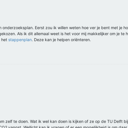
en onderzoeksplan. Eerst zou ik willen weten hoe ver je bent met je 
ekozen. Als ik dit allemaal weet is het voor mij makkelijker om je te 
r het
stappenplan
. Deze kan je helpen oriënteren.
n om zelf te doen. Wat ik wel kan doen is kijken of ze op de TU Delft 
CO2 vangst. Wellicht kan ik vragen of er een mogelijkheid is om daar