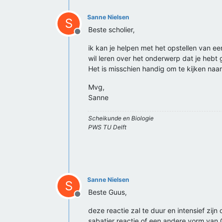
Sanne Nielsen
S
Beste scholier,
Offline
ik kan je helpen met het opstellen van e
wil leren over het onderwerp dat je hebt g
Het is misschien handig om te kijken naa
Mvg,
Sanne
Scheikunde en Biologie
PWS TU Delft
Sanne Nielsen
S
Beste Guus,
Offline
deze reactie zal te duur en intensief zij
sabatier reactie of een andere vorm van 