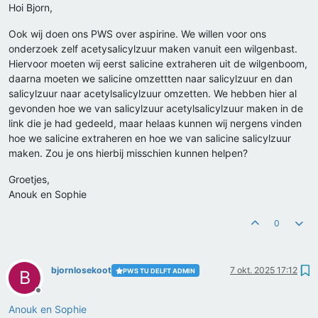
Hoi Bjorn,
Ook wij doen ons PWS over aspirine. We willen voor ons
onderzoek zelf acetysalicylzuur maken vanuit een wilgenbast.
Hiervoor moeten wij eerst salicine extraheren uit de wilgenboom,
daarna moeten we salicine omzettten naar salicylzuur en dan
salicylzuur naar acetylsalicylzuur omzetten. We hebben hier al
gevonden hoe we van salicylzuur acetylsalicylzuur maken in de
link die je had gedeeld, maar helaas kunnen wij nergens vinden
hoe we salicine extraheren en hoe we van salicine salicylzuur
maken. Zou je ons hierbij misschien kunnen helpen?
Groetjes,
Anouk en Sophie
0
bjornlosekoot
7 okt. 2025 17:12
PWS TU DELFT ADMIN
B
Offline
Anouk en Sophie