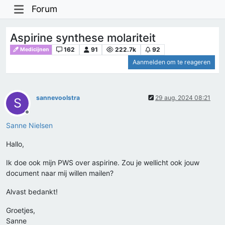
Forum
Aspirine synthese molariteit
162
91
222.7k
92
Medicijnen
Aanmelden om te reageren
sannevoolstra
29 aug. 2024 08:21
S
Offline
Sanne Nielsen
Hallo,
Ik doe ook mijn PWS over aspirine. Zou je wellicht ook jouw
document naar mij willen mailen?
Alvast bedankt!
Groetjes,
Sanne