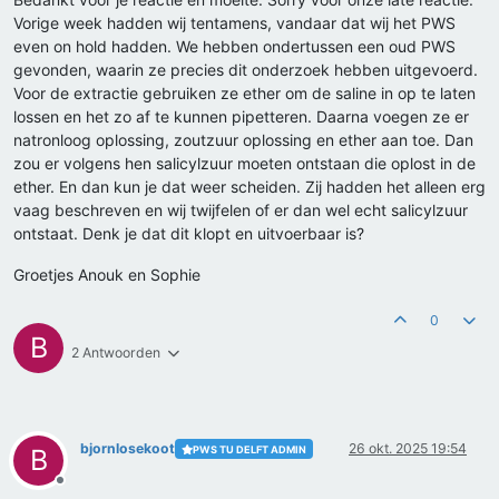
Vorige week hadden wij tentamens, vandaar dat wij het PWS
even on hold hadden. We hebben ondertussen een oud PWS
gevonden, waarin ze precies dit onderzoek hebben uitgevoerd.
Voor de extractie gebruiken ze ether om de saline in op te laten
lossen en het zo af te kunnen pipetteren. Daarna voegen ze er
natronloog oplossing, zoutzuur oplossing en ether aan toe. Dan
zou er volgens hen salicylzuur moeten ontstaan die oplost in de
ether. En dan kun je dat weer scheiden. Zij hadden het alleen erg
vaag beschreven en wij twijfelen of er dan wel echt salicylzuur
ontstaat. Denk je dat dit klopt en uitvoerbaar is?
Groetjes Anouk en Sophie
0
B
2 Antwoorden
bjornlosekoot
26 okt. 2025 19:54
PWS TU DELFT ADMIN
B
Offline