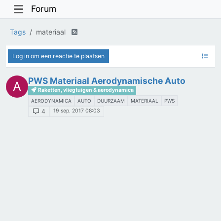
Forum
Tags
materiaal
Log in om een reactie te plaatsen
PWS Materiaal Aerodynamische Auto
A
Raketten, vliegtuigen & aerodynamica
AERODYNAMICA
AUTO
DUURZAAM
MATERIAAL
PWS
19 sep. 2017 08:03
4